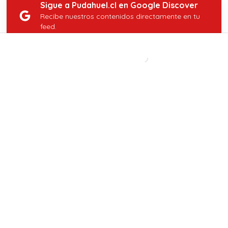
Sigue a Pudahuel.cl en Google Discover
Recibe nuestros contenidos directamente en tu
feed.
Seguir en Google
CONTENIDO PATROCINADO
Revisa
aquí lo último
de pudahuel.cl