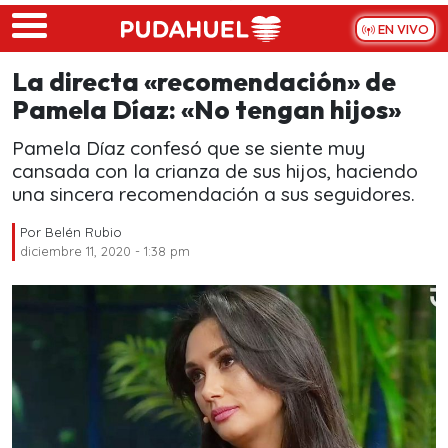
Skip to main content
EN VIVO
La directa «recomendación» de
Pamela Díaz: «No tengan hijos»
Pamela Díaz confesó que se siente muy
cansada con la crianza de sus hijos, haciendo
una sincera recomendación a sus seguidores.
Por
Belén Rubio
diciembre 11, 2020 - 1:38 pm