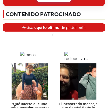
CONTENIDO PATROCINADO
Revisa
aquí lo último
de pudahuel.cl
'Qué suerte que uno
El inesperado mensaje
sabe guardar secretos
que Gabriel Boric le