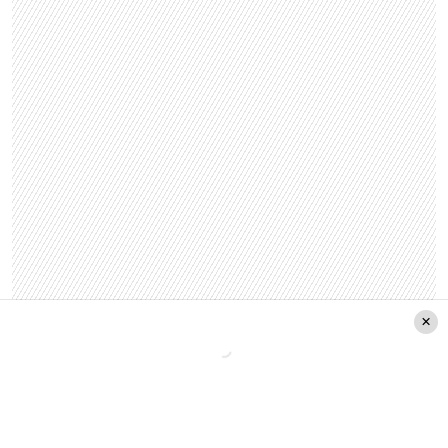
Pero algo sobre lo que se conversó es el fuerte
lazo que une a Los Nocheros con Chile. Según
Mario,
la banda siempre ha sentido un cariño
muy especial por el país. «Por más que la