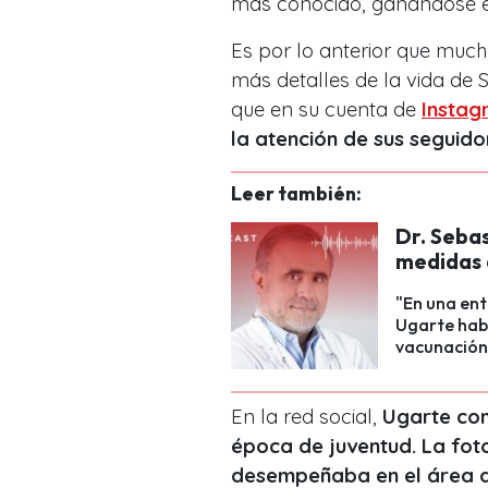
más conocido, ganándose el
Es por lo anterior que muc
más detalles de la vida de 
que en su cuenta de
Instag
la atención de sus seguido
Leer también:
Dr. Seba
medidas 
"En una entr
Ugarte habl
vacunación
En la red social,
Ugarte comp
época de juventud. La fot
desempeñaba en el área d