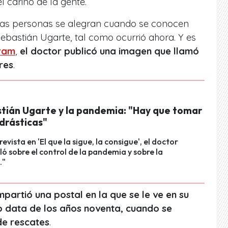
 cariño de la gente.
has personas se alegran cuando se conocen
Sebastián Ugarte, tal como ocurrió ahora. Y es
ram
,
el doctor publicó una imagen que llamó
res
.
stián Ugarte y la pandemia: "Hay que tomar
drásticas"
evista en 'El que la sigue, la consigue', el doctor
ó sobre el control de la pandemia y sobre la
."
artió una postal en la que se le ve en su
o data de los años noventa, cuando se
e rescates
.