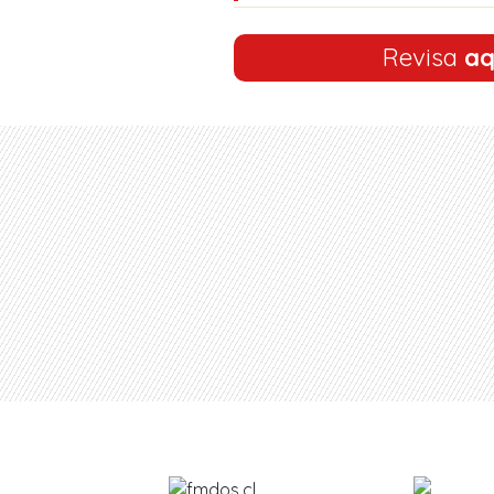
Revisa
aq