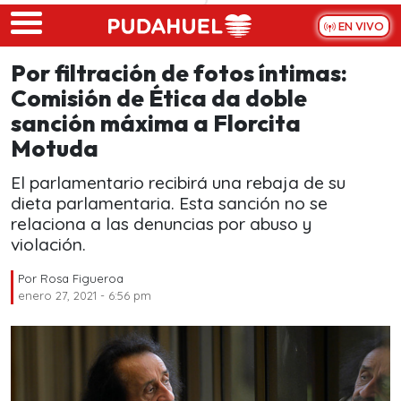
Skip to main content
EN VIVO
Por filtración de fotos íntimas:
Comisión de Ética da doble
sanción máxima a Florcita
Motuda
El parlamentario recibirá una rebaja de su
dieta parlamentaria. Esta sanción no se
relaciona a las denuncias por abuso y
violación.
Por
Rosa Figueroa
enero 27, 2021 - 6:56 pm