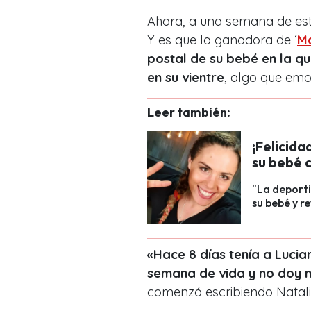
Ahora, a una semana de este
Y es que la ganadora de ‘
Ma
postal de su bebé en la qu
en su vientre
, algo que emo
Leer también:
¡Felicida
su bebé c
"La deport
su bebé y r
«Hace 8 días tenía a Lucia
semana de vida y no doy m
comenzó escribiendo Natalia