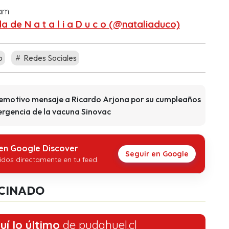
ram
 de N a t a l i a D u c o (@nataliaduco)
o
Redes Sociales
 emotivo mensaje a Ricardo Arjona por su cumpleaños
ergencia de la vacuna Sinovac
 en Google Discover
Seguir en Google
idos directamente en tu feed.
CINADO
uí lo último
de pudahuel.cl