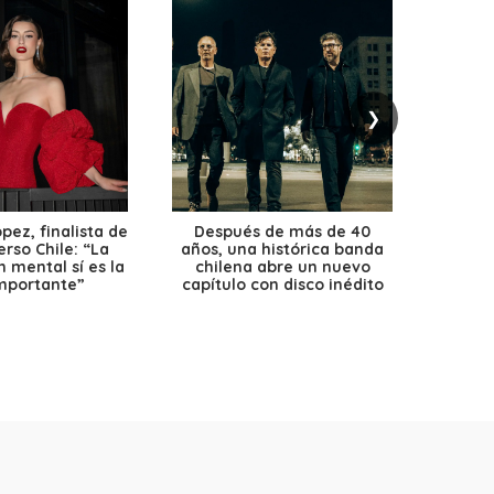
❯
ez, finalista de
Después de más de 40
Ante 
erso Chile: “La
años, una histórica banda
petr
 mental sí es la
chilena abre un nuevo
precio
mportante”
capítulo con disco inédito