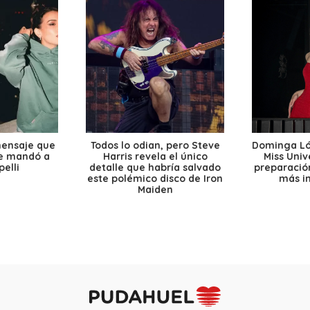
mensaje que
Todos lo odian, pero Steve
Dominga Lóp
le mandó a
Harris revela el único
Miss Univ
elli
detalle que habría salvado
preparación
este polémico disco de Iron
más i
Maiden