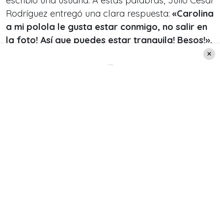
escribió una usuaria. A estas palabras, Julio César
Rodríguez entregó una clara respuesta:
«Carolina
a mi polola le gusta estar conmigo, no salir en
la foto! Así que puedes estar tranquila! Besos!».
Ver esta publicación en Instagram
Una publicación compartida de Julio César
Rodríguez (@jcrodriguezoriginal)