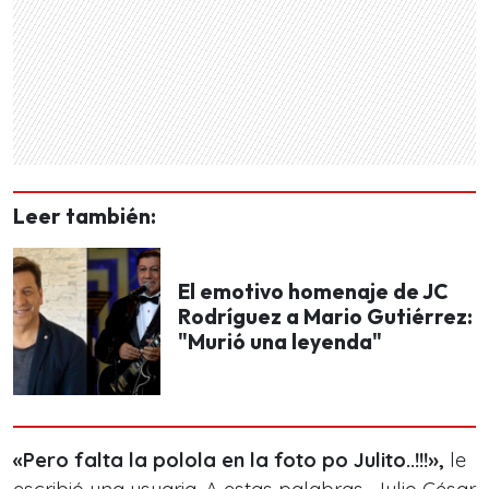
Leer también:
El emotivo homenaje de JC
Rodríguez a Mario Gutiérrez:
"Murió una leyenda"
«Pero falta la polola en la foto po Julito..!!!»,
le