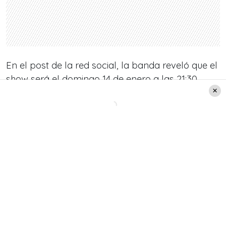
En el post de la red social, la banda reveló que el
show será el domingo 14 de enero a las 21:30
horas. Los tickets para el espectáculo ya están
disponibles a través de
tubutaca.cl
. El valor de
estas entradas es de $7.000 en preventa.
Revisa el post de Natalino aquí:
Ver esta publicación en Instagram
Una publicación compartida de Natalino
(@natalino_oficial)