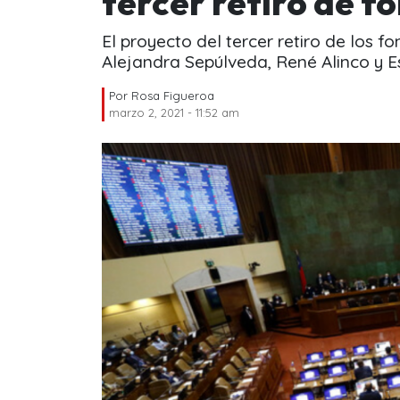
tercer retiro de f
El proyecto del tercer retiro de los 
Alejandra Sepúlveda, René Alinco y 
Por
Rosa Figueroa
marzo 2, 2021 - 11:52 am