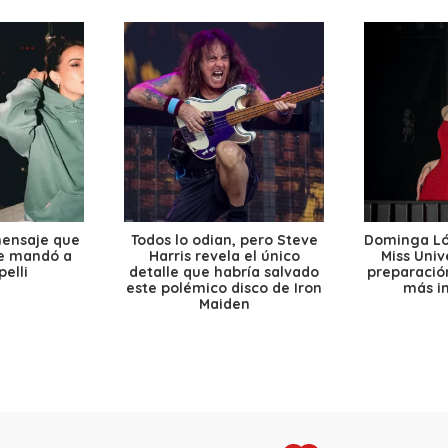
mensaje que
Todos lo odian, pero Steve
Dominga Lóp
le mandó a
Harris revela el único
Miss Univ
elli
detalle que habría salvado
preparación
este polémico disco de Iron
más i
Maiden