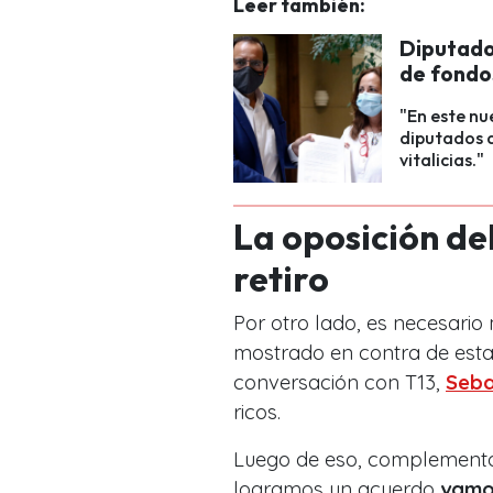
Leer también:
Diputado
de fondo
"En este nu
diputados d
vitalicias."
La oposición de
retiro
Por otro lado, es necesario
mostrado en contra de esta 
conversación con T13,
Seba
ricos.
Luego de eso, complementó
logramos un acuerdo
vamos