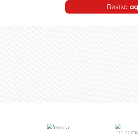
Revisa
aq