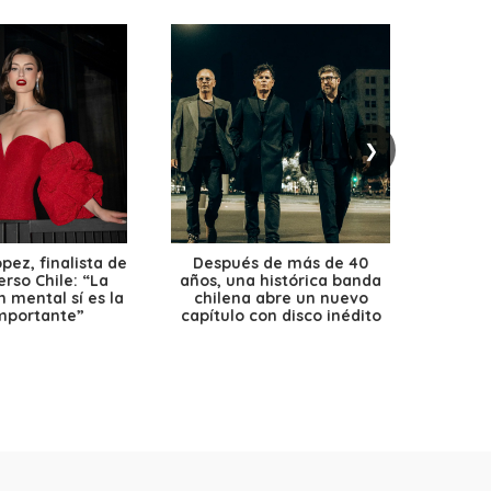
❯
ez, finalista de
Después de más de 40
Ante 
erso Chile: “La
años, una histórica banda
petr
 mental sí es la
chilena abre un nuevo
precio
mportante”
capítulo con disco inédito