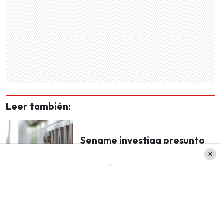
Leer también:
Sename investiga presunto
maltrato a niño en hogar de
Providencia
Para concluir, Marcela Vacarezza añadió: «El