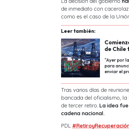
La decisión del gobierno
ha
de inmediato con cacerolazo
como es el caso de la Unión
Leer también:
Comienza
de Chile 
"Ayer por l
para anunci
enviar el pr
Tras varios días de reunione
bancada del oficialismo, l
de tercer retiro.
La idea fue
cadena nacional.
PDL
#RetiroyRecuperació