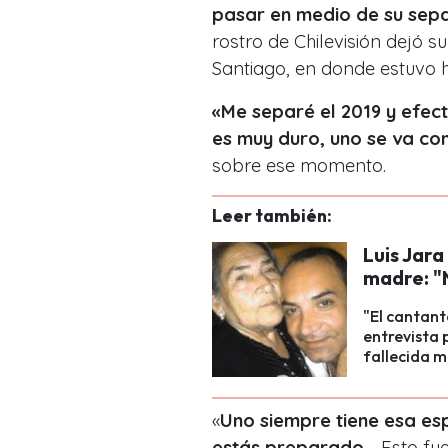
pasar en medio de su sep
rostro de Chilevisión dejó su
Santiago, en donde estuvo h
«Me separé el 2019 y efect
es muy duro, uno se va co
sobre ese momento.
Leer también:
Luis Jara
madre: "
"El cantant
entrevista 
fallecida m
«
Uno siempre tiene esa es
estás preparado…
Esto fu