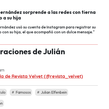
ernández sorprende a las redes con tierna
o a su hija
nández usó su cuenta de Instagram para registrar su
 con su hija, el que acompañó con un dulce mensaje."
araciones de Julián
ram
a de Revista Velvet (@revista_velvet)
ulo
Famosos
Julian Elfenbein
ón