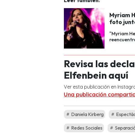
Leer también:
Myriam H
foto junt
"Myriam Her
reencuentro
Revisa las decl
Elfenbein aquí
Ver esta publicación en Instag
Una publicación compartid
Daniela Kirberg
Espectác
Redes Sociales
Separaci