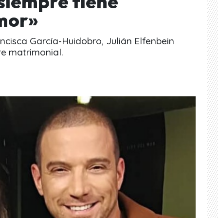
siempre tiene
mor»
ncisca García-Huidobro, Julián Elfenbein
re matrimonial.