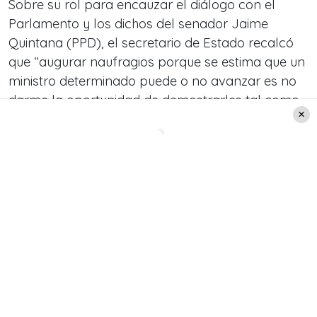
Sobre su rol para encauzar el diálogo con el
Parlamento y los dichos del senador Jaime
Quintana (PPD), el secretario de Estado recalcó
que “augurar naufragios porque se estima que un
ministro determinado puede o no avanzar es no
darme la oportunidad de demostrarles tal como
lo he hecho en mi vida pasada (…) Al senador
Quintana lo conozco bien.
Lo invito a conversar
para que se dé cuenta que juntos podemos
alcanzar los acuerdos necesarios que Chile nos
demanda
”, sostuvo.
Leer también:
Cambio de gabinete: María
José Zaldívar deja el
Ministerio del Trabajo