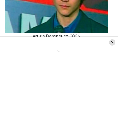
Arturo Domínguez, 2006.
Luego de esto, Arturo Domínguez se alejó
parcialmente de la música y se dedicó a algo
muy distinto ser product manager en el área de
colchonería de una tienda de retail:
«Lo que hago
es administrar la línea de productos de
colchonería en el sitio web, es decir, defino qué
productos salen en la página principal, las
ofertas, bajo algunos precios cuando puedo,
etcétera»,
contó el ex-ganador de Rojo a LUN.