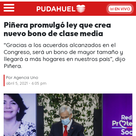
Skip to main content
EN VIVO
Piñera promulgó ley que crea
nuevo bono de clase media
“Gracias a los acuerdos alcanzados en el
Congreso, será un bono de mayor tamaño y
llegará a más hogares en nuestros país”, dijo
Piñera.
Por
Agencia Uno
abril 5, 2021 - 6:05 pm