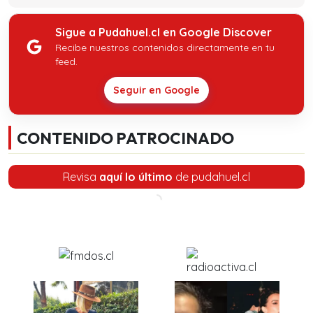
Sigue a Pudahuel.cl en Google Discover
Recibe nuestros contenidos directamente en tu
feed.
Seguir en Google
CONTENIDO PATROCINADO
Revisa
aquí lo último
de pudahuel.cl