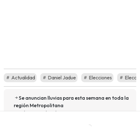
Actualidad
Daniel Jadue
Elecciones
Elecci
Se anuncian lluvias para esta semana en toda la
región Metropolitana
Mónica Godoy desmiente rumores en torno a su
propia muerte a través de redes sociales
Sigue a Pudahuel.cl en Google Discover