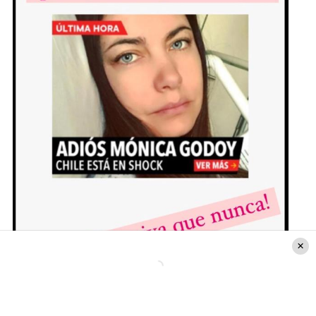
Mónica Godoy (@
_monicagodoy_
)