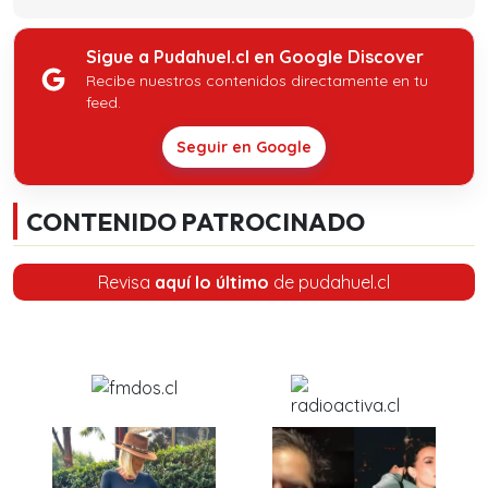
Sigue a Pudahuel.cl en Google Discover
Recibe nuestros contenidos directamente en tu
feed.
Seguir en Google
CONTENIDO PATROCINADO
Revisa
aquí lo último
de pudahuel.cl