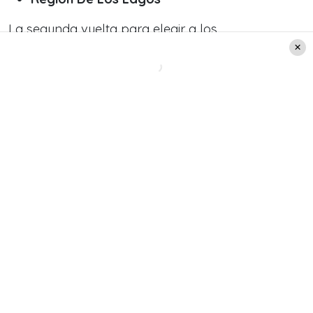
La segunda vuelta para elegir a los
gobernadores regionales está programada para
el
domingo 13 de junio.
Si quieres saber quiénes
serían los dos candidatos entre los que se deberá
elegir en cada región,
lo puedes revisar aquí
.
Las funciones del gobernador
regional
Como el gobernador regional es un cargo nuevo,
muchas dudas son las que deben existir en torno
a cuáles serán las funciones y atribuciones que
tendrá.