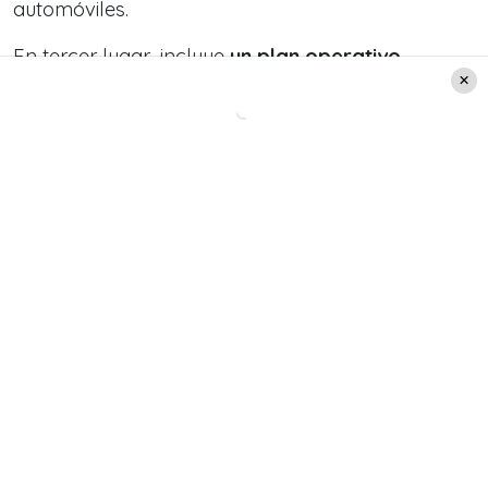
automóviles.
En tercer lugar, incluye
un plan operativo
especial de
Carabineros
. Con una nueva
estrategia, con helicópteros y drones, permitirá
prevenir las encerronas y portonazos, y así
lograr la detención de los delincuentes.