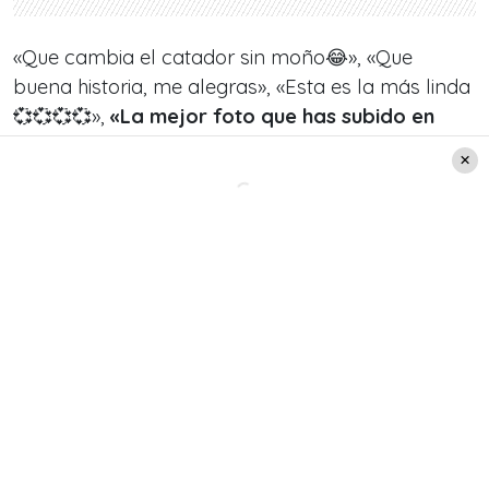
«Que cambia el catador sin moño😂», «Que
buena historia, me alegras», «Esta es la más linda
💞💞💞💞»,
«La mejor foto que has subido en
toda la historia de tu Instagram»
, «Con el todo
poderoso jajaja», «Grandes ❤️», «Qué Guapo 😍
🙌», «La mejor foto» y
«Qué guapos los dos 😻»
,
fueron algunos de los comentarios que recibió
Pancho Saavedra por su nueva publicación.