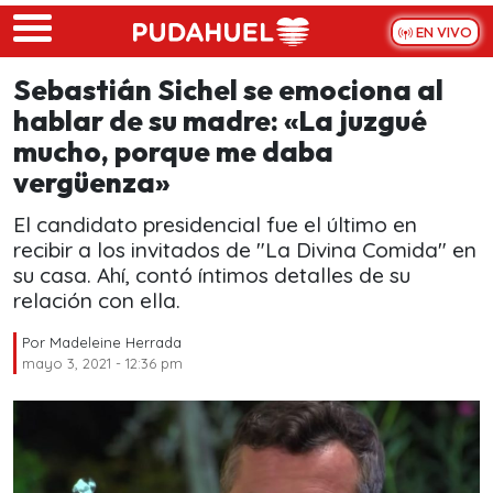
Skip to main content
EN VIVO
Sebastián Sichel se emociona al
hablar de su madre: «La juzgué
mucho, porque me daba
vergüenza»
El candidato presidencial fue el último en
recibir a los invitados de "La Divina Comida" en
su casa. Ahí, contó íntimos detalles de su
relación con ella.
Por
Madeleine Herrada
mayo 3, 2021 - 12:36 pm