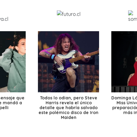
mensaje que
Todos lo odian, pero Steve
Dominga Lóp
le mandó a
Harris revela el único
Miss Univ
elli
detalle que habría salvado
preparación
este polémico disco de Iron
más i
Maiden