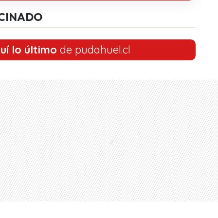
CINADO
uí lo último
de pudahuel.cl