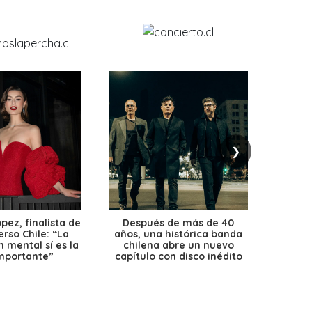
❯
ez, finalista de
Después de más de 40
Ante 
erso Chile: “La
años, una histórica banda
petr
 mental sí es la
chilena abre un nuevo
precio
mportante”
capítulo con disco inédito