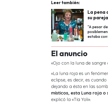
Leer también:
La pena 
su parej
"A pesar de
posiblemen
estaba con
El anuncio
«Ojo con la luna de sangre d
«La luna roja es un fenóm
eclipse, es decir, es cuando 
dejando a ésta en las somb
místicos, esta Luna roja o 
explicó la «Tía Yoli».