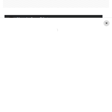
Mensaje del imitador en Yo Soy
Hay que recordar que este lunes y martes no hay
nuevos capítulos debido a los
debates
por las
primarias presidenciales. Sin embargo, «Yo Soy»
volverá a su horario habitual este miércoles 23 de