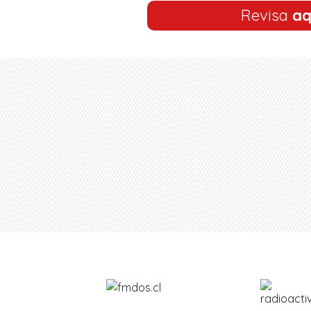
Revisa
aq