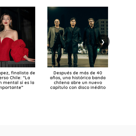
❯
ez, finalista de
Después de más de 40
Ante 
erso Chile: “La
años, una histórica banda
petr
 mental sí es la
chilena abre un nuevo
precio
mportante”
capítulo con disco inédito