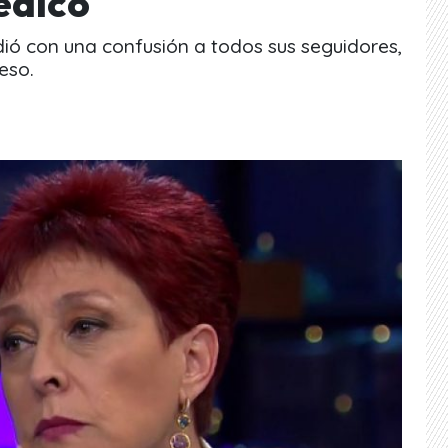
édico
ió con una confusión a todos sus seguidores,
eso.