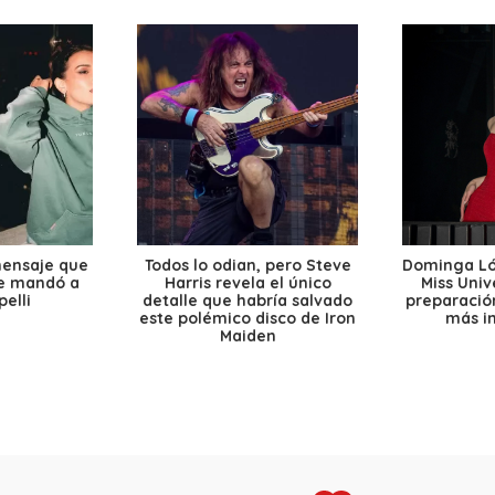
mensaje que
Todos lo odian, pero Steve
Dominga Lóp
le mandó a
Harris revela el único
Miss Univ
elli
detalle que habría salvado
preparación
este polémico disco de Iron
más i
Maiden