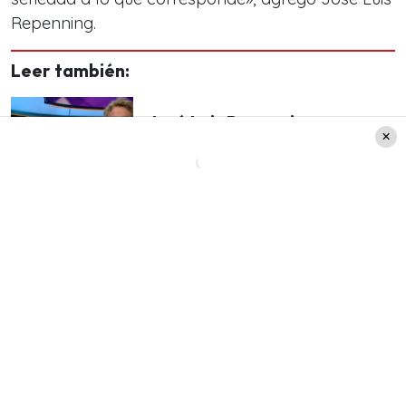
Repenning.
Leer también:
José Luis Repenning y
Priscilla Vargas vivieron
divertido momento: "Lo
pasamos chancho"
José Luis Repenning en
«Meganoticias Amanece»
El noticiero matutino de Mega, «Meganoticias
Amanece», ha recibido elogios por el carácter
lúdico y profesional de sus conductores. Esto