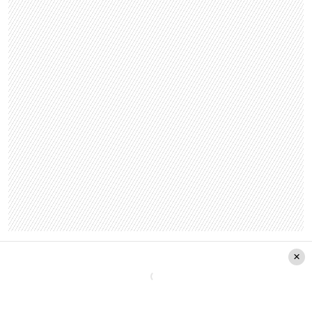
Luego, la exalcaldesa se defendió
comparando
la denuncia hecha por el alcalde con una por
violencia intrafamiliar
. “¿Usted cuando, por