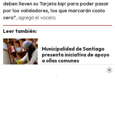
deben lleven su Tarjeta bip! para poder pasar
por los validadores, los que marcarán costo
cero”
, agregó el vocero.
Leer también:
Municipalidad de Santiago
presenta iniciativa de apoyo
a ollas comunes
Funcionamiento de trenes
“Con el objetivo de seguir colaborando con la
participación ciudadana en los procesos
eleccionarios del presente año,
EFE aplicará un