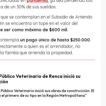
 afectadas en
pandemia
, ya sea perdiendo sus
a de un 30% de sus sueldos.
os que se contemplan en el Subsidio de Arriendo
n se encuentra un tope en el valor del
be ser como máximo de $600 mil.
o contempla
un pago único de
hasta $250.000
.
directamente a quien es el arrendador, no
a familia que arrienda la propiedad.
Público Veterinario de Renca inició su
ción
 Público Veterinario inició sus obras de construcción. El
á el primero de su tipo en la Región Metropolitana"