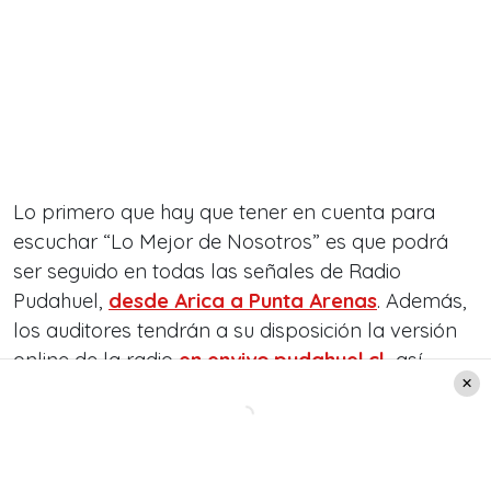
Lo primero que hay que tener en cuenta para
escuchar “Lo Mejor de Nosotros” es que podrá
ser seguido en todas las señales de Radio
Pudahuel,
desde Arica a Punta Arenas
. Además,
los auditores tendrán a su disposición la versión
online de la radio
en envivo.pudahuel.cl
,
así
como también la APP que está en Play Store y en
APP Store.
Los contactos telefónicos también serán