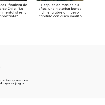
ez, finalista de
Después de más de 40
Ante 
erso Chile: “La
años, una histórica banda
petr
 mental sí es la
chilena abre un nuevo
precio
mportante”
capítulo con disco inédito
s
as obras y servicios
dio que se juzgue