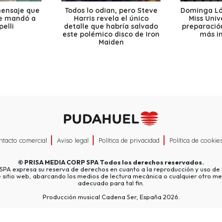
mensaje que
Todos lo odian, pero Steve
Dominga Lóp
le mandó a
Harris revela el único
Miss Univ
elli
detalle que habría salvado
preparación
este polémico disco de Iron
más i
Maiden
ntacto comercial
Aviso legal
Política de privacidad
Política de cookie
©
PRISA MEDIA CORP SPA
Todos los derechos reservados.
A expresa su reserva de derechos en cuanto a la reproducción y uso de l
e sitio web, abarcando los medios de lectura mecánica o cualquier otro me
adecuado para tal fin.
Producción musical Cadena Ser, España 2026.