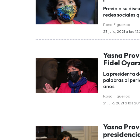
Previo a su disc
redes sociales q
Rosa Figueroa
23 julio, 2021 a las 12
Yasna Prov
Fidel Oyar
La presidenta d
palabras al peri
años.
Rosa Figueroa
21 julio, 2021 a las 20:
Yasna Prov
presidenci