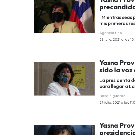
precandid
"Mientras seas 
mis primeras re
Agencia Uno
28 julio, 2021 a las 10
Yasna Prov
sido la voz
La presidenta d
para llegar a L
Rosa Figueroa
27 julio, 2021 a las 11:
Yasna Prov
presidenci