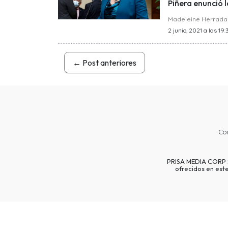
Piñera enunció l
Madeleine Herrada
2 junio, 2021 a las 19:
←
Post anteriores
Co
PRISA MEDIA CORP SP
ofrecidos en est