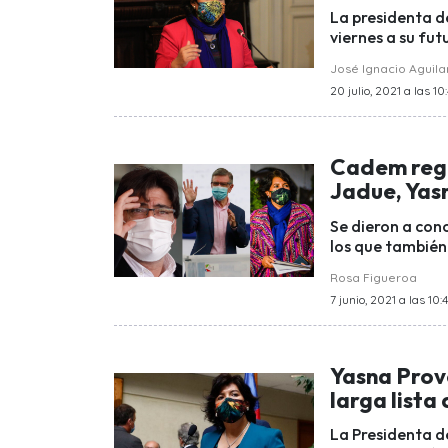
La presidenta d
viernes a su fu
José Ignacio Aguila
20 julio, 2021 a las 10
Cadem regi
Jadue, Yas
Se dieron a con
los que también 
Rosa Figueroa
7 junio, 2021 a las 10:4
Yasna Prov
larga list
La Presidenta de