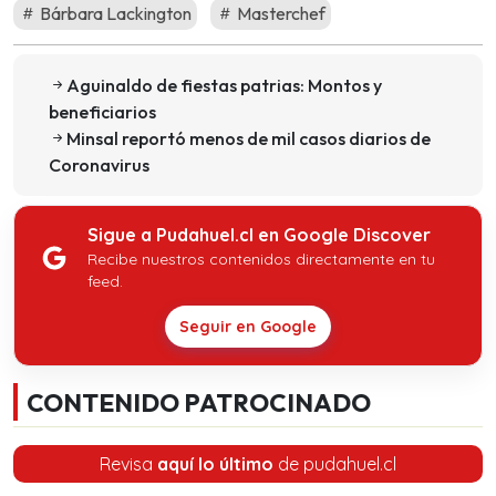
Bárbara Lackington
Masterchef
Aguinaldo de fiestas patrias: Montos y
beneficiarios
Minsal reportó menos de mil casos diarios de
Coronavirus
Sigue a Pudahuel.cl en Google Discover
Recibe nuestros contenidos directamente en tu
feed.
Seguir en Google
CONTENIDO PATROCINADO
Revisa
aquí lo último
de pudahuel.cl