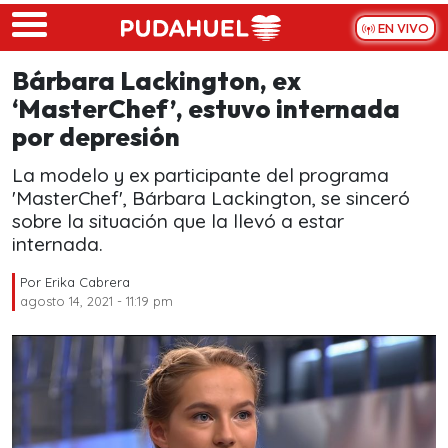
Skip to main content
EN VIVO
Bárbara Lackington, ex
‘MasterChef’, estuvo internada
por depresión
La modelo y ex participante del programa
'MasterChef', Bárbara Lackington, se sinceró
sobre la situación que la llevó a estar
internada.
Por
Erika Cabrera
agosto 14, 2021 - 11:19 pm