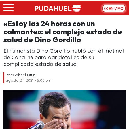
Skip to main content
EN VIVO
«Estoy las 24 horas con un
calmante»: el complejo estado de
salud de Dino Gordillo
El humorista Dino Gordillo habló con el matinal
de Canal 13 para dar detalles de su
complicado estado de salud.
Por
Gabriel Littin
agosto 24, 2021 - 5:06 pm