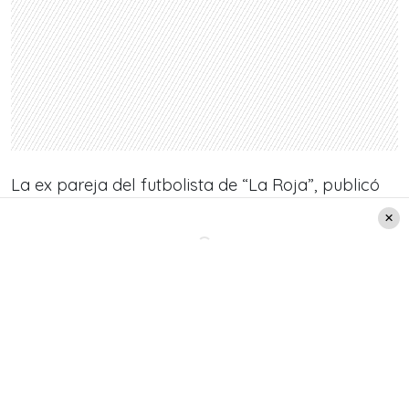
La ex pareja del futbolista de “La Roja”, publicó
un video en el que se le ve junto a su hijo en la
habitación donde se encuentra internado su hijo.
Leer también:
"¡Y qué pasa!” Gary Medel
responde ante posible
ausencia en La Roja