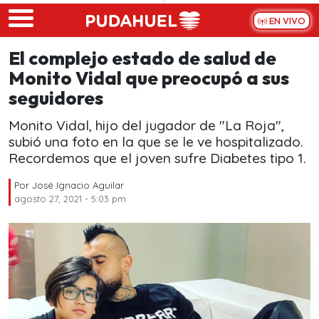
Skip to main content
EN VIVO
El complejo estado de salud de
Monito Vidal que preocupó a sus
seguidores
Monito Vidal, hijo del jugador de "La Roja",
subió una foto en la que se le ve hospitalizado.
Recordemos que el joven sufre Diabetes tipo 1.
Por
José Ignacio Aguilar
agosto 27, 2021 - 5:03 pm