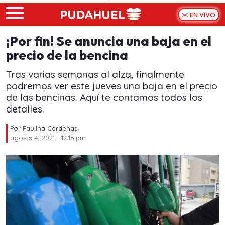
Skip to main content
EN VIVO
¡Por fin! Se anuncia una baja en el
precio de la bencina
Tras varias semanas al alza, finalmente
podremos ver este jueves una baja en el precio
de las bencinas. Aquí te contamos todos los
detalles.
Por
Paulina Cárdenas
agosto 4, 2021 - 12:16 pm