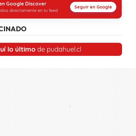
 en Google Discover
Seguir en Google
idos directamente en tu feed.
CINADO
uí lo último
de pudahuel.cl