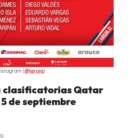
Instagram (
@laroja
)
clasificatorias Qatar
5 de septiembre
o.