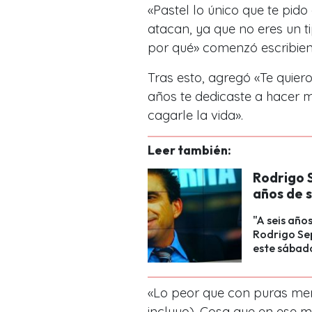
«Pastel lo único que te pido
atacan, ya que no eres un t
por qué» comenzó escribien
Tras esto, agregó «Te quie
años te dedicaste a hacer m
cagarle la vida».
Leer también:
Rodrigo 
años de 
"A seis año
Rodrigo Sep
este sábad
«Lo peor que con puras men
incluyo). Cosa que en ese m