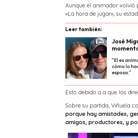
Aunque el animador volvió
«La hora de juga
r»,
su estad
Leer también:
José Mig
momentos 
"El ex ani
cómo lo hac
esposa."
Esto debido a a que los dire
Sobre su partida, Viñuela c
porque hay amistades, ge
amigos, productores, y po