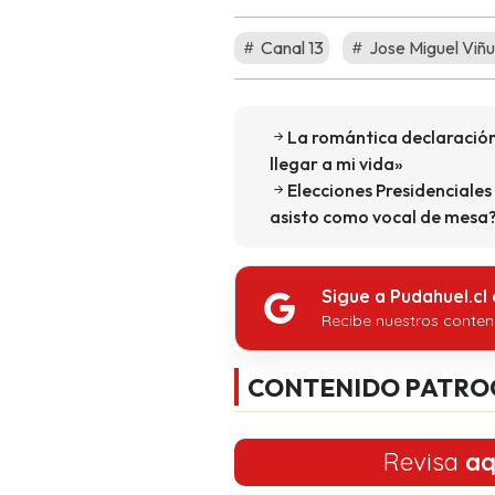
Canal 13
Jose Miguel Viñu
La romántica declaración
llegar a mi vida»
Elecciones Presidenciales 
asisto como vocal de mesa
Sigue a Pudahuel.cl
Recibe nuestros conten
CONTENIDO PATRO
Revisa
aq