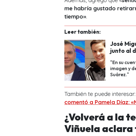
Además, agregó que «
sentí
me habría gustado retirar
tiempo»
.
Leer también:
José Migu
junto al 
"En su cuen
imagen y de
Suárez."
También te puede interesar
comentó a Pamela Díaz: «
¿Volverá a la t
Viñuela aclara 