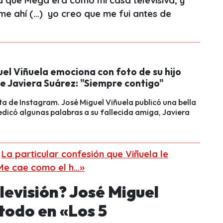
a que Mega era como mi casa televisiva, y
me ahí (…) yo creo que me fui antes de
el Viñuela emociona con foto de su hijo
de Javiera Suárez: "Siempre contigo"
ta de Instagram. José Miguel Viñuela publicó una bella
dicó algunas palabras a su fallecida amiga, Javiera
:
La particular confesión que Viñuela le
Me cae como el h…»
elevisión? José Miguel
todo en «Los 5