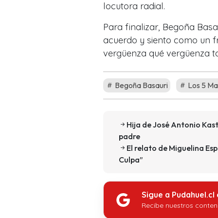
locutora radial.
Para finalizar, Begoña Bas
acuerdo y siento como un f
vergüenza qué vergüenza to
Begoña Basauri
Los 5 Ma
Hija de José Antonio Kast
padre
El relato de Miguelina Es
Culpa”
Sigue a Pudahuel.cl
Recibe nuestros conten