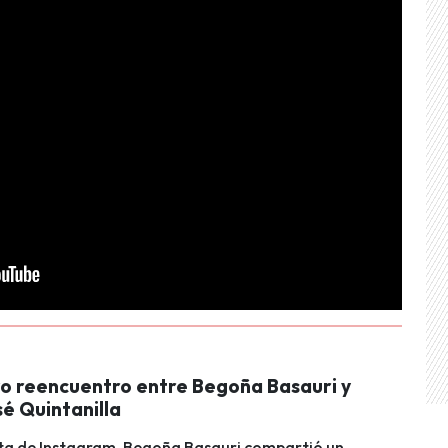
vo reencuentro entre Begoña Basauri y
é Quintanilla
nta de Instagram, Begoña Basauri compartió un