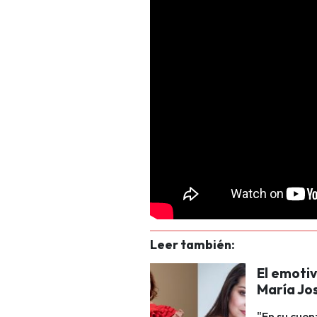
Leer también:
El emoti
María Jos
"En su cue