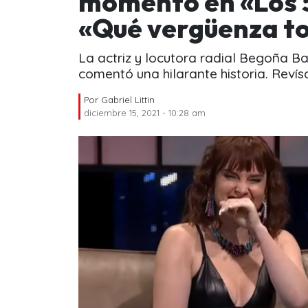
momento en «Los 
«Qué vergüenza to
La actriz y locutora radial Begoña B
comentó una hilarante historia. Revísa
Por
Gabriel Littin
diciembre 15, 2021 - 10:28 am