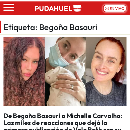
Skip to main content
EN VIVO
Etiqueta:
Begoña Basauri
De Begoña Basauri a Michelle Carvalho:
Las miles de reacciones que dejó la
primera publicación de Vale Roth con su