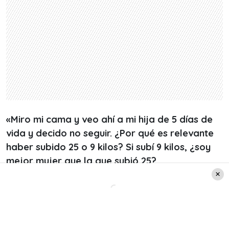
«Miro mi cama y veo ahí a mi hija de 5 días de
vida y decido no seguir. ¿Por qué es relevante
haber subido 25 o 9 kilos? Si subí 9 kilos, ¿soy
mejor mujer que la que subió 25?
Si al salir de la clínica me fui con los jeans de
antes de embarazarme, ¿me van a dar un trofeo
o si aún no me caben los pies en mis zapatos,
pierdo mami puntos?».