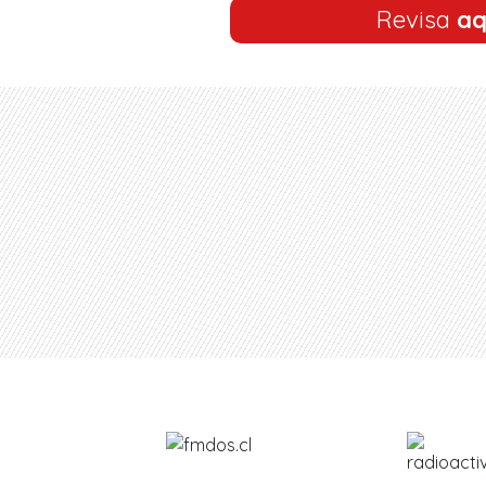
Revisa
aq