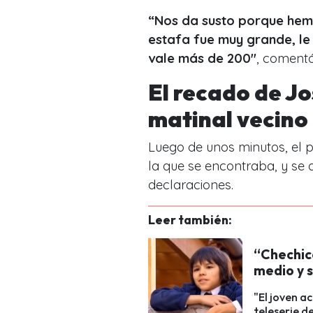
“Nos da susto porque hem
estafa fue muy grande, le
vale más de 200″
, comentó
El recado de J
matinal vecino
Luego de unos minutos, el p
la que se encontraba, y se 
declaraciones.
Leer también:
“Chechico
medio y 
"El joven a
teleserie d