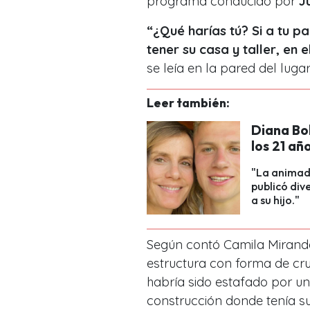
programa conducido por
Ju
“¿Qué harías tú? Si a tu 
tener su casa y taller, en 
se leía en la pared del luga
Leer también:
Diana Bo
los 21 año
"La animad
publicó div
a su hijo."
Según contó Camila Mirand
estructura con forma de cru
habría sido estafado por uno
construcción donde tenía su 