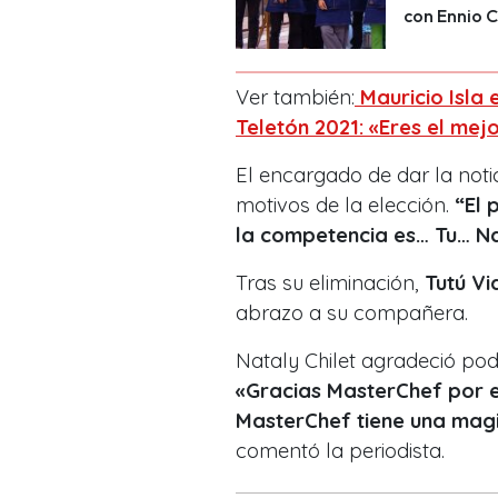
con Ennio C
Ver también:
Mauricio Isla 
Teletón 2021: «Eres el mej
El encargado de dar la notic
motivos de la elección.
“El 
la competencia es… Tu… N
Tras su eliminación,
Tutú Vi
abrazo a su compañera.
Nataly Chilet agradeció po
«Gracias MasterChef por e
MasterChef tiene una magi
comentó la periodista.