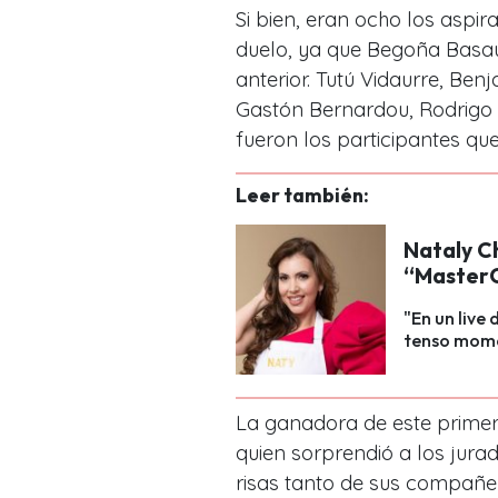
Si bien, eran ocho los aspir
duelo, ya que Begoña Basaur
anterior. Tutú Vidaurre, Benj
Gastón Bernardou, Rodrigo “
fueron los participantes qu
Leer también:
Nataly Ch
“MasterC
"En un live
tenso momen
La ganadora de este primer 
quien sorprendió a los jura
risas tanto de sus compañe