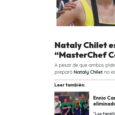
Nataly Chilet e
“MasterChef C
A pesar de que ambos plato
preparó
Nataly Chilet
no es
Leer también:
Ennio Car
eliminado
"Los fanáti