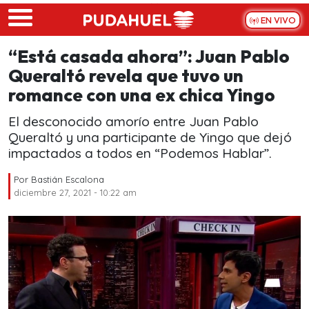
Skip to main content
EN VIVO
“Está casada ahora”: Juan Pablo
Queraltó revela que tuvo un
romance con una ex chica Yingo
El desconocido amorío entre Juan Pablo
Queraltó y una participante de Yingo que dejó
impactados a todos en “Podemos Hablar”.
Por
Bastián Escalona
diciembre 27, 2021 - 10:22 am