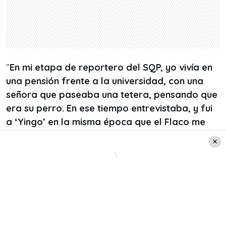
“
En mi etapa de reportero del SQP, yo vivía en
una pensión frente a la universidad, con una
señora que paseaba una tetera, pensando que
era su perro. En ese tiempo entrevistaba, y fui
a ‘Yingo’ en la misma época que el Flaco me
quería pegar
”, empezó contando el periodista.
Leer también:
Raquel Argandoña celebró la
Navidad junto a su pareja y su
hijo