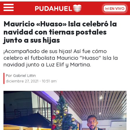
Skip to main content
EN VIVO
Mauricio «Huaso» Isla celebró la
navidad con tiernas postales
junto a sus hijas
¡Acompañado de sus hijas! Así fue cómo
celebro el futbolista Mauricio "Huaso" Isla la
navidad junto a Luz Elif y Martina.
Por
Gabriel Littin
diciembre 27, 2021 - 10:51 am