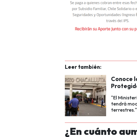
Leer también:
Conoce l
Protegid
"El Ministe
tendrá modi
terrestres."
¿En cuánto aum