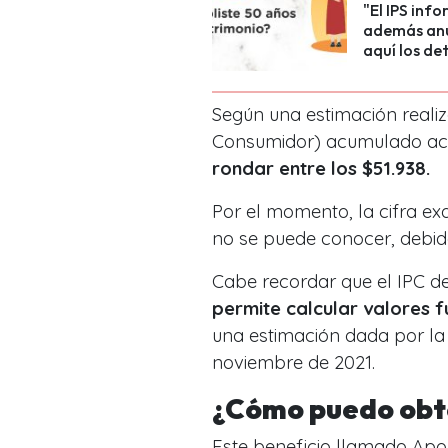
"El IPS inf
además anun
aquí los det
Según una estimación realiz
Consumidor) acumulado act
rondar entre los
$51.938.
Por el momento, la cifra e
no se puede conocer, debido
Cabe recordar que el IPC del
permite calcular valores 
una estimación dada por la 
noviembre de 2021.
¿Cómo puedo obt
Este beneficio llamado Ap